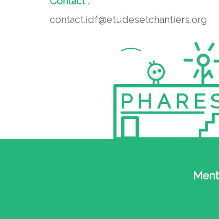
Contact :
contact.idf@etudesetchantiers.org
PHARE
Ment