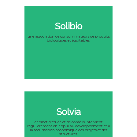
Solibio
une association de consommateurs de produits
biologiques et équitables.
Solvia
cabinet d'étude et de conseils intervient
régulièrement en appui au développement et à
la sécurisation économique des projets et des
structures.