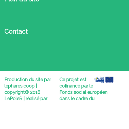
Contact
Production du site par
Ce projet est
lephares.coop |
cofinancé par le
copyright© 2016
Fonds social européen
LePoleS | réalisé par
dans le cadre du
Salim, Julien Fayollat &
programme opérationnel
Said El aoumari
.
national « Emploi et
Inclusion » 2014-2020