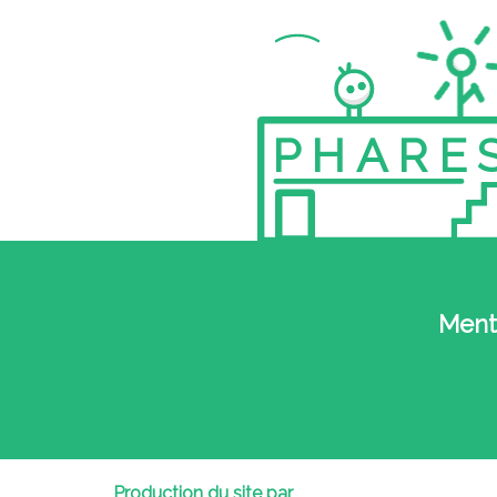
PHARE
Ment
Production du site par