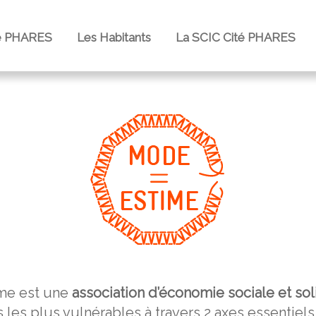
e PHARES
Les Habitants
La SCIC Cité PHARES
ime
est une
association d’économie sociale
et so
s les plus vulnérables à travers 2 axes essentiels 